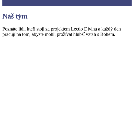
Náš tým
Poznáte lidi, kteří stojí za projektem Lectio Divina a každý den
pracují na tom, abyste mohli prožívat hlubší vztah s Bohem.