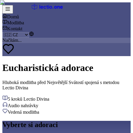
lectio
.
one
Domů
Modlitba
Kontakt
Načítám...
Eucharistická adorace
Hluboká modlitba před Nejsvětější Svátostí spojená s metodou
Lectio Divina
5 kroků Lectio Divina
Audio nahrávky
Vedená modlitba
Vyberte si adoraci