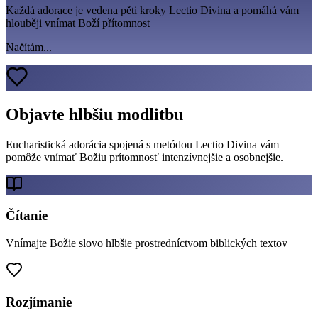
Každá adorace je vedena pěti kroky Lectio Divina a pomáhá vám
hlouběji vnímat Boží přítomnost
Načítám...
Objavte hlbšiu modlitbu
Eucharistická adorácia spojená s metódou Lectio Divina vám
pomôže vnímať Božiu prítomnosť intenzívnejšie a osobnejšie.
Čítanie
Vnímajte Božie slovo hlbšie prostredníctvom biblických textov
Rozjímanie