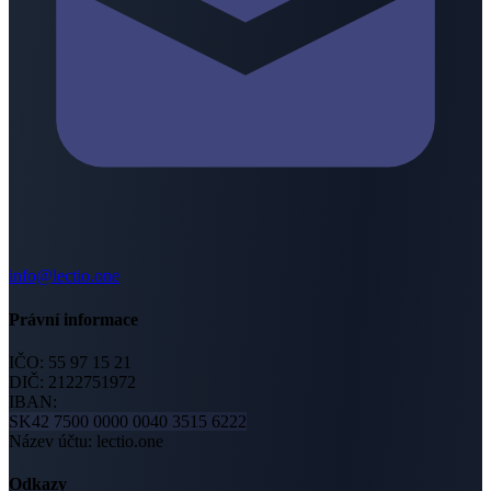
info@lectio.one
Právní informace
IČO:
55 97 15 21
DIČ:
2122751972
IBAN:
SK42 7500 0000 0040 3515 6222
Název účtu
:
lectio.one
Odkazy