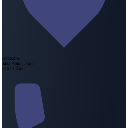
lectio.one
Jána Kalinčiaka 1
010 01 Žilina