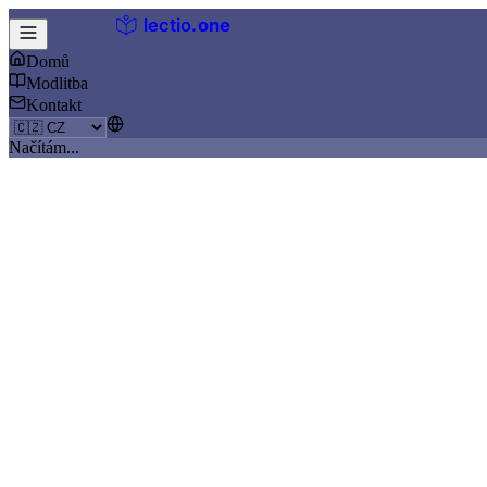
lectio
.
one
Domů
Modlitba
Kontakt
Načítám...
Krok 2 ze 6