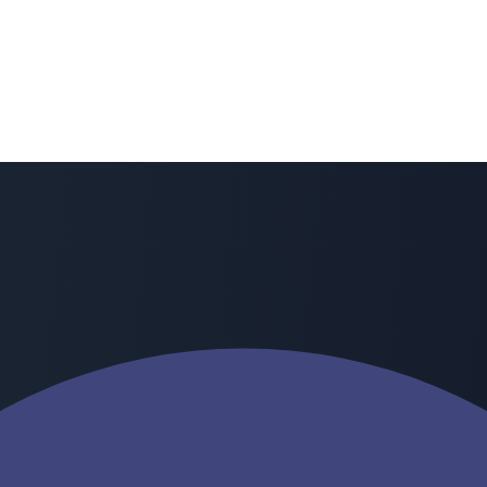
íž k sobě.