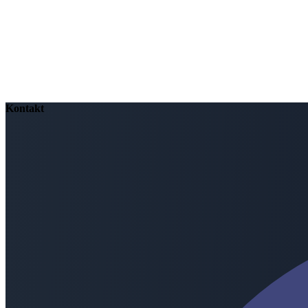
Zastavím se u slova „pojďte“ a opakuji si ho. Cítím, že mě Bůh zve bl
Kontakt