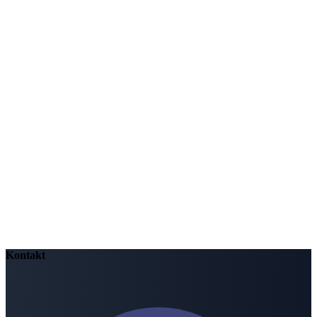
přítomnost, když budu nervózní. Dej mi pokoj, který přichází od
Tebe."
"Děkuji Ti, že mě znáš a staráš se o mě. Odevzdávám Ti svůj strach
a přijímám Tvou lásku."
(Potom zůstanu chvíli v tichu...)
"Modlitba není proto, abychom změnili Boha, ale aby Bůh změnil
nás." – sv. Augustin
Kontakt
Contemplatio - Kontemplace