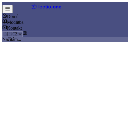
lectio
.
one
Domů
Modlitba
Kontakt
Načítám...
Krok 4 ze 6