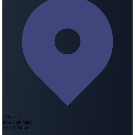
lectio.one
Jána Kalinčiaka 1
010 01 Žilina