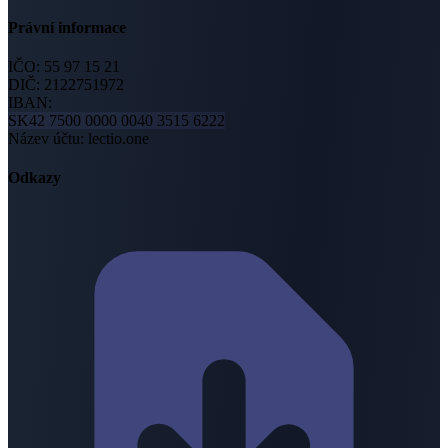
Právní informace
IČO:
55 97 15 21
DIČ:
2122751972
IBAN:
SK42 7500 0000 0040 3515 6222
Název účtu
:
lectio.one
Odkazy