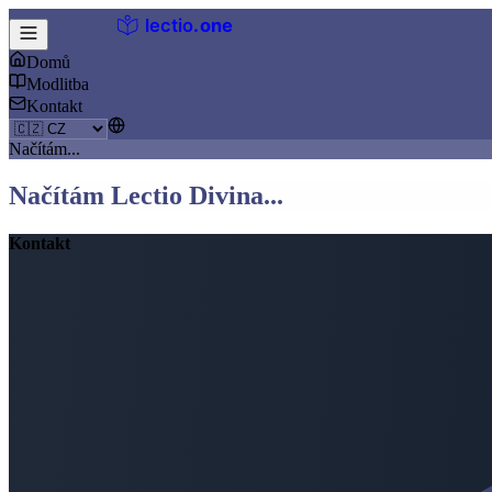
lectio
.
one
Domů
Modlitba
Kontakt
Načítám...
Načítám Lectio Divina...
Kontakt