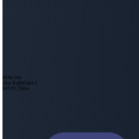
lectio.one
Jána Kalinčiaka 1
010 01 Žilina