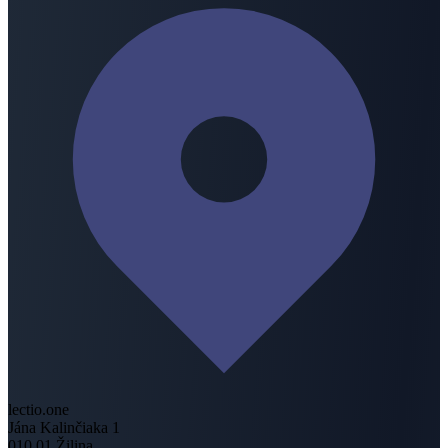
lectio.one
Jána Kalinčiaka 1
010 01 Žilina