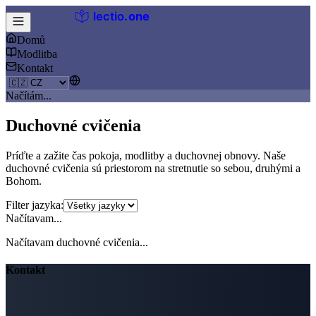
lectio
.
one
Domů
Modlitba
Kontakt
Načítám...
Duchovné cvičenia
Príďte a zažite čas pokoja, modlitby a duchovnej obnovy. Naše
duchovné cvičenia sú priestorom na stretnutie so sebou, druhými a
Bohom.
Filter jazyka:
Načítavam...
Načítavam duchovné cvičenia...
Kontakt