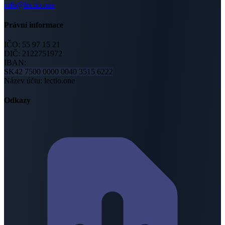
info@lectio.one
Právní informace
IČO:
55 97 15 21
DIČ:
2122751972
IBAN:
SK42 7500 0000 0040 3515 6222
Název účtu
:
lectio.one
Odkazy