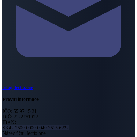
info@lectio.one
Právní informace
IČO:
55 97 15 21
DIČ:
2122751972
IBAN:
SK42 7500 0000 0040 3515 6222
Název účtu
:
lectio.one