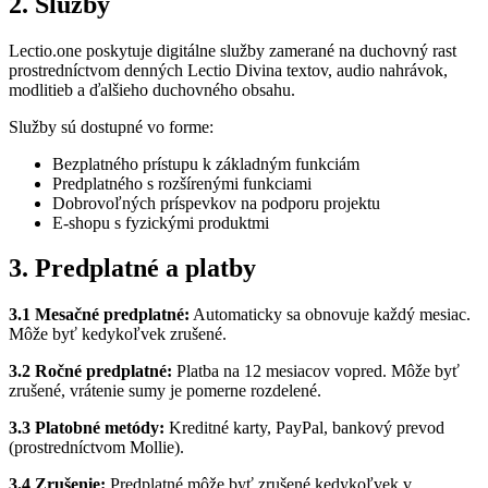
2. Služby
Lectio.one poskytuje digitálne služby zamerané na duchovný rast
prostredníctvom denných Lectio Divina textov, audio nahrávok,
modlitieb a ďalšieho duchovného obsahu.
Služby sú dostupné vo forme:
Bezplatného prístupu k základným funkciám
Predplatného s rozšírenými funkciami
Dobrovoľných príspevkov na podporu projektu
E-shopu s fyzickými produktmi
3. Predplatné a platby
3.1 Mesačné predplatné:
Automaticky sa obnovuje každý mesiac.
Môže byť kedykoľvek zrušené.
3.2 Ročné predplatné:
Platba na 12 mesiacov vopred. Môže byť
zrušené, vrátenie sumy je pomerne rozdelené.
3.3 Platobné metódy:
Kreditné karty, PayPal, bankový prevod
(prostredníctvom Mollie).
3.4 Zrušenie:
Predplatné môže byť zrušené kedykoľvek v