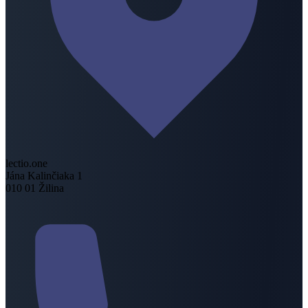
lectio.one
Jána Kalinčiaka 1
010 01 Žilina