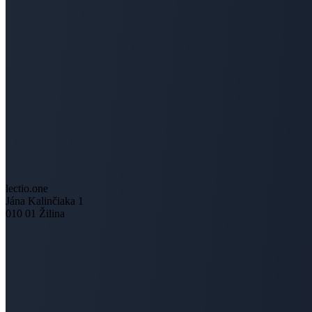
lectio.one
Jána Kalinčiaka 1
010 01 Žilina