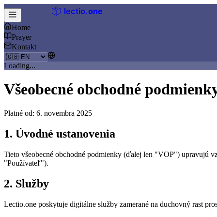
lectio
.
one
Home
Prayer
Kontakt
Loading...
Všeobecné obchodné podmienk
Platné od: 6. novembra 2025
1. Úvodné ustanovenia
Tieto všeobecné obchodné podmienky (ďalej len "VOP") upravujú vzťa
"Používateľ").
2. Služby
Lectio.one poskytuje digitálne služby zamerané na duchovný rast pr