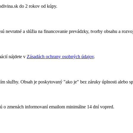
divina.sk do 2 rokov od kúpy.
 nevratné a slúžia na financovanie prevádzky, tvorby obsahu a rozvoj
cií nájdete v
Zásadách ochrany osobných údajov
.
 služby. Obsah je poskytovaný "ako je" bez záruky úplnosti alebo sp
udú o zmenách informovaní emailom minimálne 14 dní vopred.