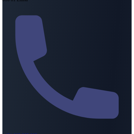
Condiciones de uso:
el uso del documento no está expresamente prohibido
el documento no será usado para un propósito que sea directa
o indirectamente comercial
los documentos serán usados exclusivamente para propósitos
informativos para necesidades personales y no serán copiados
o distribuidos de ninguna manera
el documento no será modificado de ninguna manera
el documento y cada copia contendrá información sobre el
titular de los derechos de autor
se indicará la fuente de donde se obtuvo el documento
Zakázané použitie:
El uso de documentos para cualquier otro propósito está
expresamente prohibido. Tal conducta es ilegal.
Cualquiera que use documentos ilegalmente está expuesto al riesgo
de enjuiciamiento penal y al riesgo de litigio civil.
La disposición y modificación de la aplicación así como los sitios
web está protegida por regulaciones y leyes relevantes sobre
derechos de autor, regulaciones y leyes sobre marcas protectoras o
comerciales.