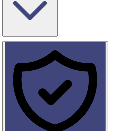
La información que obtiene la aplicación, transmite a nuestro
servidor y que almacenamos es el llamado registration id/token (en
adelante solo token) y que sirve para enviar notificaciones Push a su
dispositivo.
🔑
Ejemplo de registration token:
APE67jH0MjbpdsXtn4OzYpLKCvvNl_uZ-26kU1f-
P10pumLO0vp91X_cHnPcZ_WwTcCJYsDrJiwXLtJhar-
xPuptCqx0TPwW_VRr_3Jf00sdUdnyneRQhTA1DDRfNg5t0Ra7KE1diu
Este token no es un dato personal, ya que este token no puede ser
vinculado a su persona por nosotros.
Este token es generado por el servicio de Google.
Abordamos el procesamiento de sus datos personales solo de
manera legal, profesional y sensible.
🔒 Bezpečnosť:
Sus datos personales se almacenan en un sistema de