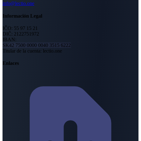
info@lectio.one
Información Legal
IČO:
55 97 15 21
DIČ:
2122751972
IBAN:
SK42 7500 0000 0040 3515 6222
Titular de la cuenta
:
lectio.one
Enlaces