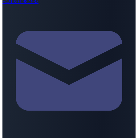
+421 903 982 982
⚠️
Descargo de Responsabilidad
Záruka:
No hacemos representaciones sobre la idoneidad de la
información contenida en la aplicación o en los sitios web para
cualquier propósito. Todos los documentos, información y
elementos gráficos se proporcionan sin garantía, en condición 'tal
como están'.
Zodpovednosť:
En la máxima medida posible, no somos
responsables por daños u otros perjuicios que surgieron a terceros
por el uso de información en la aplicación o en sitios web.
Presnosť:
La información publicada en la aplicación o en sitios web
puede contener imprecisiones técnicas y/o errores tipográficos.
Zmeny:
Podemos en cualquier momento sin aviso previo mejorar o
cambiar los productos y/o servicios y/o programas descritos aquí.
Por lo tanto, la información cambia de vez en cuando.