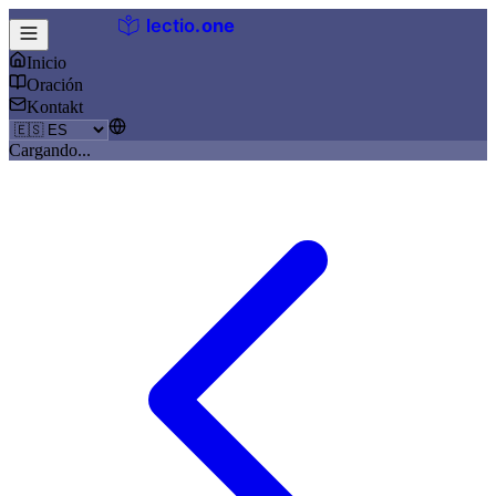
lectio
.
one
Inicio
Oración
Kontakt
Cargando...