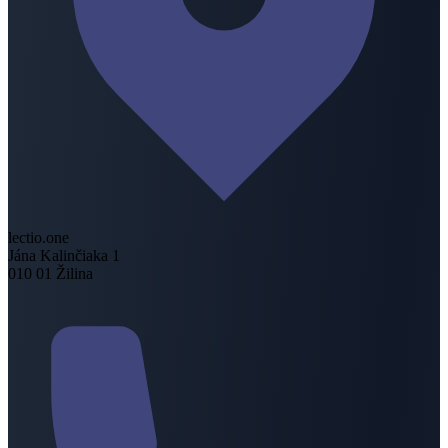
lectio.one
Jána Kalinčiaka 1
010 01 Žilina