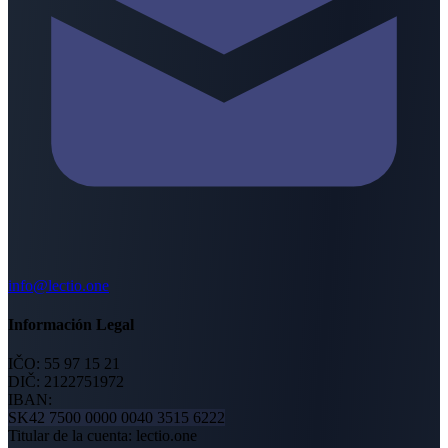
info@lectio.one
Información Legal
IČO:
55 97 15 21
DIČ:
2122751972
IBAN:
SK42 7500 0000 0040 3515 6222
Titular de la cuenta
:
lectio.one