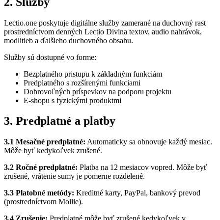
2. Služby
Lectio.one poskytuje digitálne služby zamerané na duchovný rast
prostredníctvom denných Lectio Divina textov, audio nahrávok,
modlitieb a ďalšieho duchovného obsahu.
Služby sú dostupné vo forme:
Bezplatného prístupu k základným funkciám
Predplatného s rozšírenými funkciami
Dobrovoľných príspevkov na podporu projektu
E-shopu s fyzickými produktmi
3. Predplatné a platby
3.1 Mesačné predplatné:
Automaticky sa obnovuje každý mesiac.
Môže byť kedykoľvek zrušené.
3.2 Ročné predplatné:
Platba na 12 mesiacov vopred. Môže byť
zrušené, vrátenie sumy je pomerne rozdelené.
3.3 Platobné metódy:
Kreditné karty, PayPal, bankový prevod
(prostredníctvom Mollie).
3.4 Zrušenie:
Predplatné môže byť zrušené kedykoľvek v